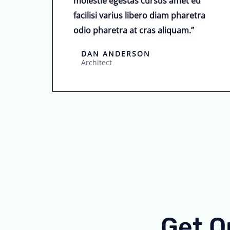
molestie egestas cursus amet eu
r
facilisi varius libero diam pharetra
i
i
odio pharetra at cras aliquam.”
n
l
d
DAN ANDERSON
d
e
Architect
i
n
d
e
ğ
e
r
l
e
n
d
Get O
i