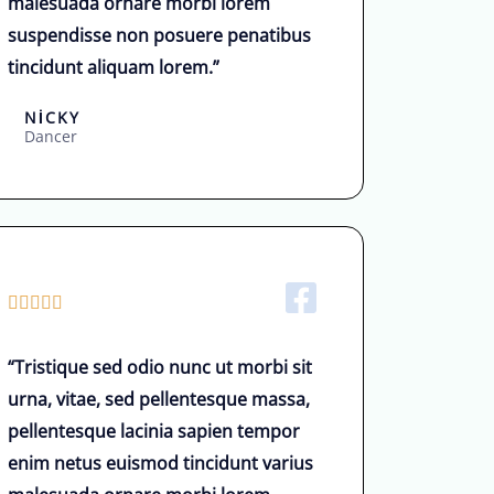
malesuada ornare morbi lorem
r
suspendisse non posuere penatibus
i
tincidunt aliquam lorem.”
n
d
NICKY
e
Dancer
n
d
e
ğ
e
5





r
/
l
“Tristique sed odio nunc ut morbi sit
5
e
urna, vitae, sed pellentesque massa,
ü
n
pellentesque lacinia sapien tempor
z
d
enim netus euismod tincidunt varius
e
i
r