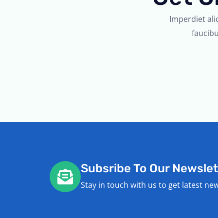
r
Imperdiet ali
i
faucibu
l
d
i
Subsribe To Our Newslet
Stay in touch with us to get latest ne