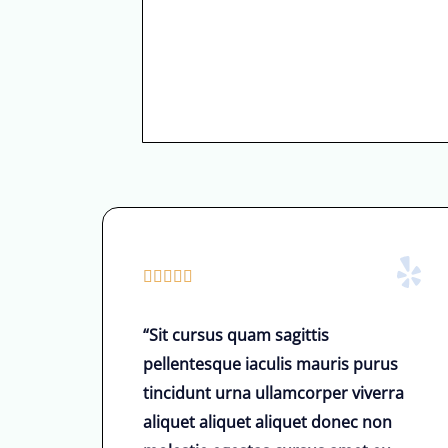
i
n
d
e
n
d
e
ğ
e
r
5





l
/
“Sit cursus quam sagittis
e
5
pellentesque iaculis mauris purus
n
ü
tincidunt urna ullamcorper viverra
d
z
aliquet aliquet aliquet donec non
i
e