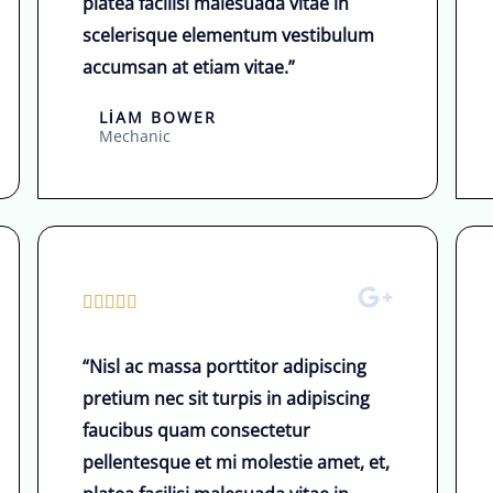
platea facilisi malesuada vitae in
r
d
scelerisque elementum vestibulum
i
e
accumsan at etiam vitae.”
n
ğ
d
e
LIAM BOWER
e
Mechanic
r
n
l
d
e
e
n
ğ
d
e
i
5





r
r
/
l
i
“Nisl ac massa porttitor adipiscing
5
e
l
pretium nec sit turpis in adipiscing
ü
n
d
faucibus quam consectetur
z
d
i
pellentesque et mi molestie amet, et,
e
i
r