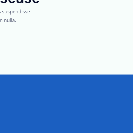
r
as suspendisse
i
n nulla.
l
d
i