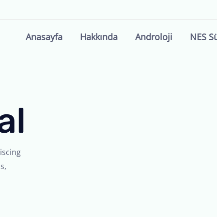
Anasayfa
Hakkında
Androloji
NES S
al
iscing
s,