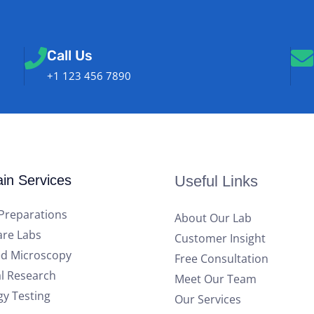
Call Us
+1 123 456 7890
in Services
Useful Links
Preparations
About Our Lab
are Labs
Customer Insight
d Microscopy
Free Consultation
l Research
Meet Our Team
gy Testing
Our Services