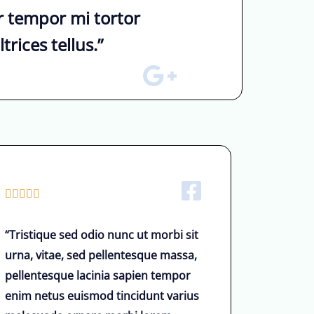
 tempor mi tortor
rices tellus.”
5





/
“Tristique sed odio nunc ut morbi sit
5
urna, vitae, sed pellentesque massa,
ü
pellentesque lacinia sapien tempor
z
enim netus euismod tincidunt varius
e