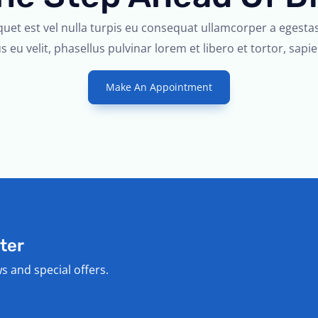
r
quet est vel nulla turpis eu consequat ullamcorper a egest
i
s eu velit, phasellus pulvinar lorem et libero et tortor, sapie
l
d
Make An Appointment
i
ter
ws and special offers.