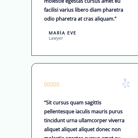
molestie egestas cursus amet eu
r
r
facilisi varius libero diam pharetra
i
i
odio pharetra at cras aliquam.”
l
n
d
d
MARIA EVE
i
e
Lawyer
n
d
e
ğ
e
5





r
/
l
“Sit cursus quam sagittis
5
e
pellentesque iaculis mauris purus
ü
n
tincidunt urna ullamcorper viverra
z
d
aliquet aliquet aliquet donec non
e
i
r