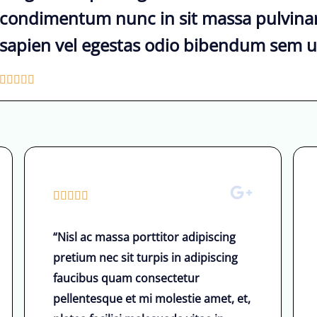
condimentum nunc in sit massa pulvinar
sapien vel egestas odio bibendum sem ult
5





/
5
ü
z
e
5





r
/
i
“Nisl ac massa porttitor adipiscing
5
n
pretium nec sit turpis in adipiscing
ü
d
faucibus quam consectetur
z
e
pellentesque et mi molestie amet, et,
e
n